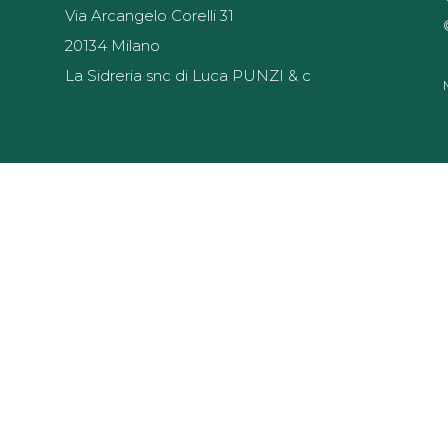
Via Arcangelo Corelli 31
20134 Milano
La
Sidreria
snc
di
Luca
PUNZI & c