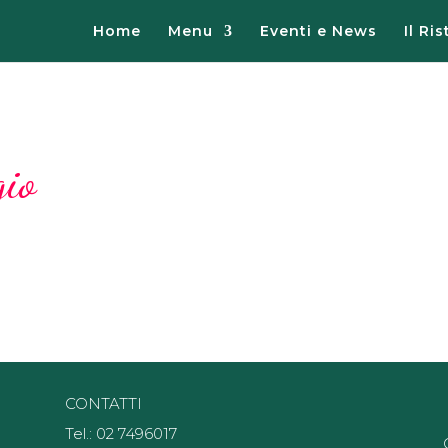
Home
Menu
Eventi e News
Il Ri
io
CONTATTI
Tel.: 02 7496017