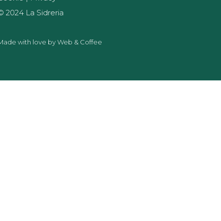
© 2024 La Sidreria
Made with love by
Web & Coffee