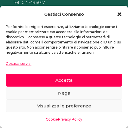
Tel.: 02 7496017
Via Arcangelo Corelli 31
Gestisci Consenso
20134 Milano
Per fornire le migliori esperienze, utilizziamo tecnologie come i
La
Sidreria
snc
di
Luca
PUNZI & c
cookie per memorizzare e/o accedere alle informazioni del
dispositivo. Il consenso a queste tecnologie ci permetterà di
elaborare dati come il comportamento di navigazione o ID unici su
questo sito. Non acconsentire o ritirare il consenso può influire
negativamente su alcune caratteristiche e funzioni.
Gestisci servizi
Cookie
|
Privacy
© 2024 La Sidreria
Accetta
Nega
Made with love by
Web & Coffee
Visualizza le preferenze
Cookie
Privacy Policy