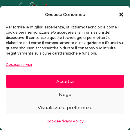
Gestisci Consenso
CONTATTI
Per fornire le migliori esperienze, utilizziamo tecnologie come i
Tel.: 02 7496017
cookie per memorizzare e/o accedere alle informazioni del
dispositivo. Il consenso a queste tecnologie ci permetterà di
Via Arcangelo Corelli 31
elaborare dati come il comportamento di navigazione o ID unici su
20134 Milano
questo sito. Non acconsentire o ritirare il consenso può influire
negativamente su alcune caratteristiche e funzioni.
La
Sidreria
snc
di
Luca
PUNZI & c
Gestisci servizi
Accetta
Nega
Cookie
|
Privacy
Visualizza le preferenze
© 2024 La Sidreria
Cookie
Privacy Policy
Made with love by
Web & Coffee